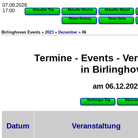
07.08.2026
Aktueller Tag
Aktuelle Woche
Aktueller Monat
17:00
Neuer Eintrag
Neue Serie
Birlinghoven Events »
2023
»
Dezember
» 06
Termine - Events - Ve
in Birlingh
am 06.12.202
Vorheriger Tag
Nächste
Datum
Veranstaltung