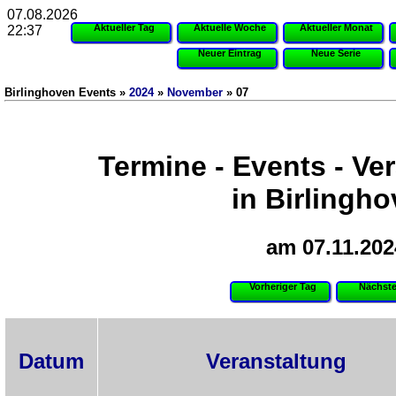
07.08.2026
Aktueller Tag
Aktuelle Woche
Aktueller Monat
22:37
Neuer Eintrag
Neue Serie
Birlinghoven Events »
2024
»
November
» 07
Termine - Events - Ve
in Birlingh
am 07.11.202
Vorheriger Tag
Nächste
Datum
Veranstaltung