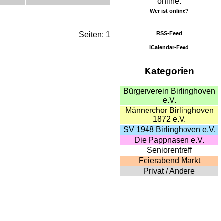
online.
Wer ist online?
RSS-Feed
Seiten: 1
iCalendar-Feed
Kategorien
Bürgerverein Birlinghoven
e.V.
Männerchor Birlinghoven
1872 e.V.
SV 1948 Birlinghoven e.V.
Die Pappnasen e.V.
Seniorentreff
Feierabend Markt
Privat / Andere