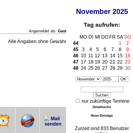
November
2025
Tag aufrufen:
Angemeldet als:
Gast
MO
DI
MI
DO
FR
SA
SO
Alle Angaben ohne Gewähr
44
1
2
45
3
4
5
6
7
8
9
46
10
11
12
13
14
15
16
47
17
18
19
20
21
22
23
48
24
25
26
27
28
29
30
nur zukünftige Termine
Detailsuche
Neue Einträge
Zurzeit sind 833 Benutzer