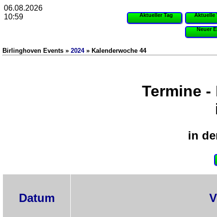
06.08.2026
Aktueller Tag
Aktuelle
10:59
Neuer E
Birlinghoven Events »
2024
» Kalenderwoche 44
Termine -
in de
Datum
V