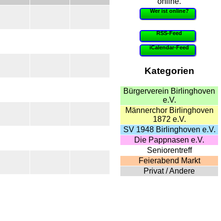
online.
Wer ist online?
RSS-Feed
iCalendar-Feed
Kategorien
Bürgerverein Birlinghoven
e.V.
Männerchor Birlinghoven
1872 e.V.
SV 1948 Birlinghoven e.V.
Die Pappnasen e.V.
Seniorentreff
Feierabend Markt
Privat / Andere