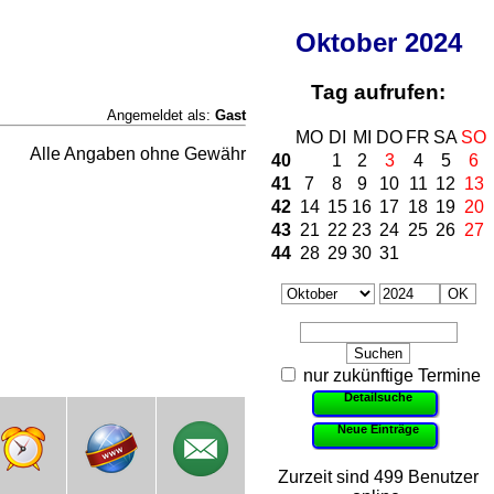
Oktober
2024
Tag aufrufen:
Angemeldet als:
Gast
MO
DI
MI
DO
FR
SA
SO
Alle Angaben ohne Gewähr
40
1
2
3
4
5
6
41
7
8
9
10
11
12
13
42
14
15
16
17
18
19
20
43
21
22
23
24
25
26
27
44
28
29
30
31
nur zukünftige Termine
Detailsuche
Neue Einträge
Zurzeit sind 499 Benutzer