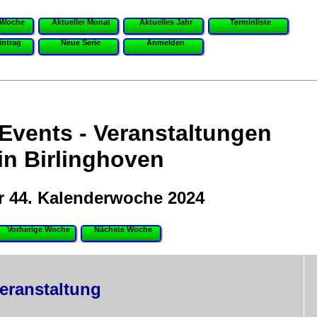
 Woche
Aktueller Monat
Aktuelles Jahr
Terminliste
intrag
Neue Serie
Anmelden
 Events - Veranstaltungen
in Birlinghoven
r 44. Kalenderwoche 2024
Vorherige Woche
Nächste Woche
eranstaltung