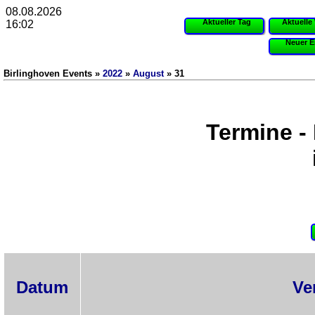
08.08.2026
Aktueller Tag
Aktuelle
16:02
Neuer E
Birlinghoven Events »
2022
»
August
» 31
Termine -
Datum
Ve