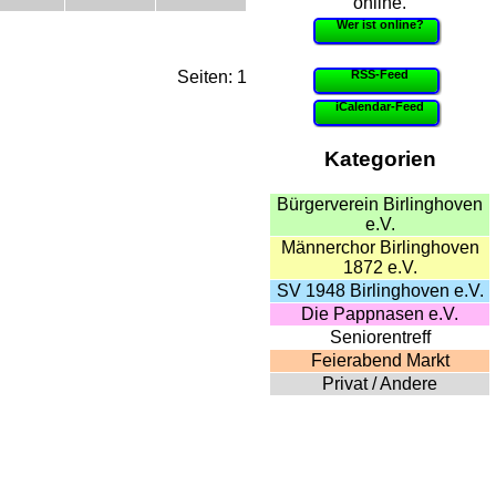
online.
Wer ist online?
RSS-Feed
Seiten: 1
iCalendar-Feed
Kategorien
Bürgerverein Birlinghoven
e.V.
Männerchor Birlinghoven
1872 e.V.
SV 1948 Birlinghoven e.V.
Die Pappnasen e.V.
Seniorentreff
Feierabend Markt
Privat / Andere