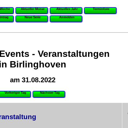
 Woche
Aktueller Monat
Aktuelles Jahr
Terminliste
intrag
Neue Serie
Anmelden
 Events - Veranstaltungen
in Birlinghoven
am 31.08.2022
Vorheriger Tag
Nächster Tag
ranstaltung