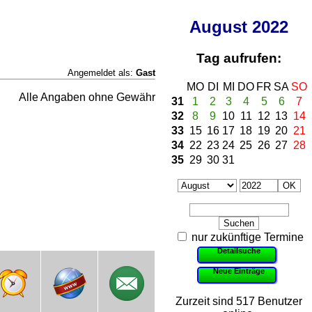
August
2022
Tag aufrufen:
Angemeldet als:
Gast
MO
DI
MI
DO
FR
SA
SO
Alle Angaben ohne Gewähr
31
1
2
3
4
5
6
7
32
8
9
10
11
12
13
14
33
15
16
17
18
19
20
21
34
22
23
24
25
26
27
28
35
29
30
31
nur zukünftige Termine
Detailsuche
Neue Einträge
Zurzeit sind 517 Benutzer