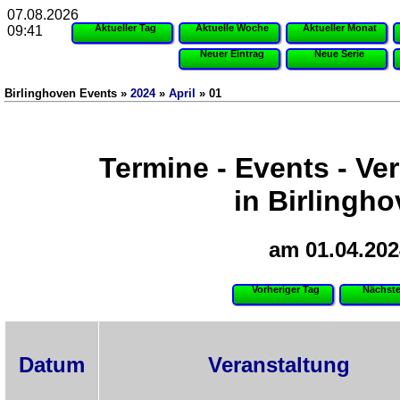
07.08.2026
Aktueller Tag
Aktuelle Woche
Aktueller Monat
09:41
Neuer Eintrag
Neue Serie
Birlinghoven Events »
2024
»
April
» 01
Termine - Events - Ve
in Birlingh
am 01.04.202
Vorheriger Tag
Nächste
Datum
Veranstaltung