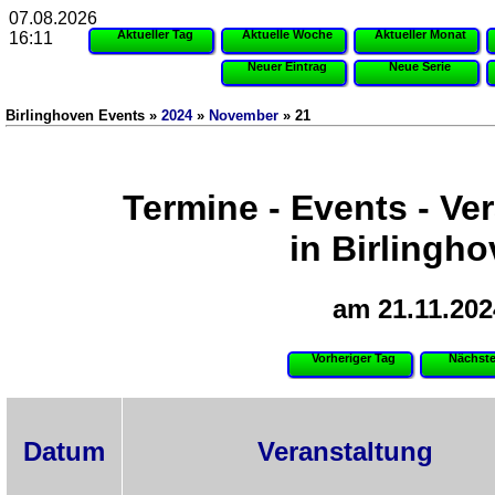
07.08.2026
Aktueller Tag
Aktuelle Woche
Aktueller Monat
16:11
Neuer Eintrag
Neue Serie
Birlinghoven Events »
2024
»
November
» 21
Termine - Events - Ve
in Birlingh
am 21.11.202
Vorheriger Tag
Nächste
Datum
Veranstaltung