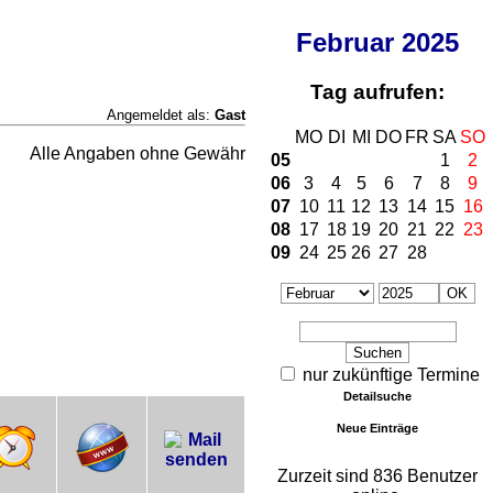
Februar
2025
Tag aufrufen:
Angemeldet als:
Gast
MO
DI
MI
DO
FR
SA
SO
Alle Angaben ohne Gewähr
05
1
2
06
3
4
5
6
7
8
9
07
10
11
12
13
14
15
16
08
17
18
19
20
21
22
23
09
24
25
26
27
28
nur zukünftige Termine
Detailsuche
Neue Einträge
Zurzeit sind 836 Benutzer