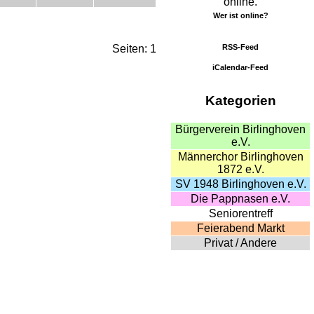
online.
Wer ist online?
RSS-Feed
Seiten: 1
iCalendar-Feed
Kategorien
Bürgerverein Birlinghoven
e.V.
Männerchor Birlinghoven
1872 e.V.
SV 1948 Birlinghoven e.V.
Die Pappnasen e.V.
Seniorentreff
Feierabend Markt
Privat / Andere