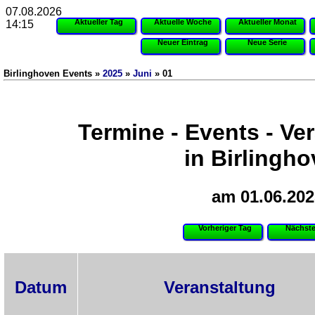
07.08.2026
Aktueller Tag
Aktuelle Woche
Aktueller Monat
14:15
Neuer Eintrag
Neue Serie
Birlinghoven Events »
2025
»
Juni
» 01
Termine - Events - Ve
in Birlingh
am 01.06.202
Vorheriger Tag
Nächste
Datum
Veranstaltung