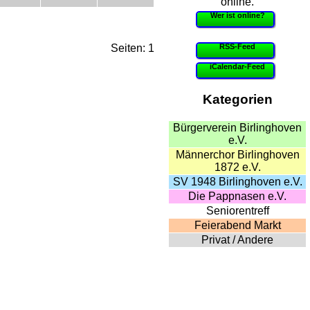
online.
Wer ist online?
RSS-Feed
Seiten: 1
iCalendar-Feed
Kategorien
Bürgerverein Birlinghoven
e.V.
Männerchor Birlinghoven
1872 e.V.
SV 1948 Birlinghoven e.V.
Die Pappnasen e.V.
Seniorentreff
Feierabend Markt
Privat / Andere