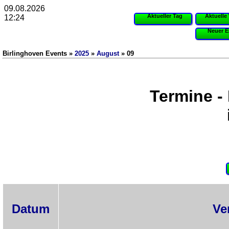
09.08.2026
Aktueller Tag
Aktuelle
12:24
Neuer E
Birlinghoven Events »
2025
»
August
» 09
Termine -
Datum
Ve