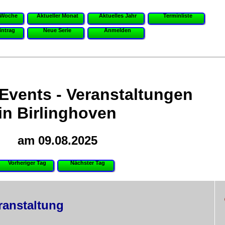
 Woche
Aktueller Monat
Aktuelles Jahr
Terminliste
intrag
Neue Serie
Anmelden
 Events - Veranstaltungen
in Birlinghoven
am 09.08.2025
Vorheriger Tag
Nächster Tag
ranstaltung