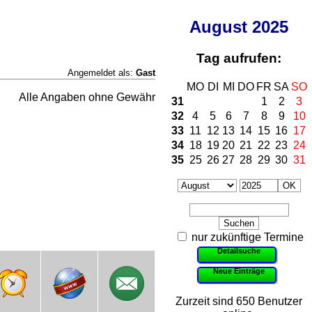
August
2025
Tag aufrufen:
Angemeldet als:
Gast
MO
DI
MI
DO
FR
SA
SO
Alle Angaben ohne Gewähr
31
1
2
3
32
4
5
6
7
8
9
10
33
11
12
13
14
15
16
17
34
18
19
20
21
22
23
24
35
25
26
27
28
29
30
31
nur zukünftige Termine
Detailsuche
Neue Einträge
Zurzeit sind 650 Benutzer