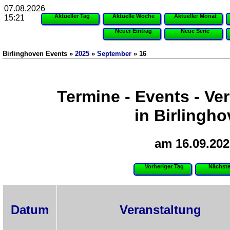
07.08.2026
Aktueller Tag
Aktuelle Woche
Aktueller Monat
15:21
Neuer Eintrag
Neue Serie
Birlinghoven Events »
2025
»
September
» 16
Termine - Events - Ve
in Birlingh
am 16.09.202
Vorheriger Tag
Nächste
Datum
Veranstaltung