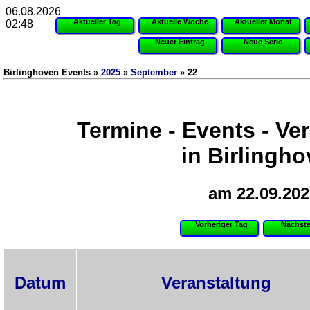
06.08.2026
Aktueller Tag
Aktuelle Woche
Aktueller Monat
02:48
Neuer Eintrag
Neue Serie
Birlinghoven Events »
2025
»
September
» 22
Termine - Events - Ve
in Birlingh
am 22.09.202
Vorheriger Tag
Nächste
Datum
Veranstaltung