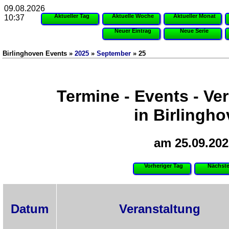
09.08.2026
Aktueller Tag
Aktuelle Woche
Aktueller Monat
10:37
Neuer Eintrag
Neue Serie
Birlinghoven Events »
2025
»
September
» 25
Termine - Events - Ve
in Birlingh
am 25.09.202
Vorheriger Tag
Nächste
Datum
Veranstaltung