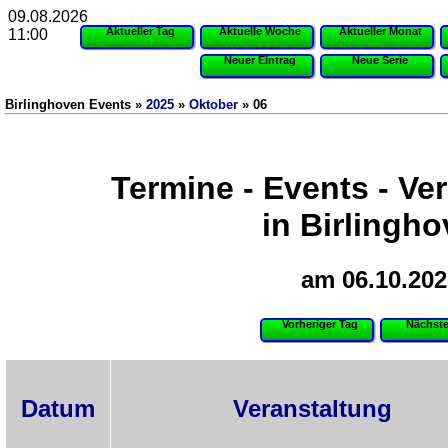
09.08.2026
Aktueller Tag
Aktuelle Woche
Aktueller Monat
11:00
Neuer Eintrag
Neue Serie
Birlinghoven Events »
2025
»
Oktober
» 06
Termine - Events - Ve
in Birlingh
am 06.10.202
Vorheriger Tag
Nächste
Datum
Veranstaltung