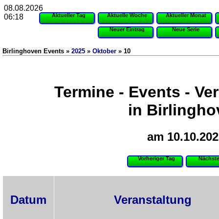
08.08.2026
Aktueller Tag
Aktuelle Woche
Aktueller Monat
06:18
Neuer Eintrag
Neue Serie
Birlinghoven Events »
2025
»
Oktober
» 10
Termine - Events - Ve
in Birlingh
am 10.10.202
Vorheriger Tag
Nächste
Datum
Veranstaltung