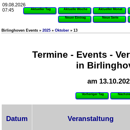
09.08.2026
Aktueller Tag
Aktuelle Woche
Aktueller Monat
07:45
Neuer Eintrag
Neue Serie
Birlinghoven Events »
2025
»
Oktober
» 13
Termine - Events - Ve
in Birlingh
am 13.10.202
Vorheriger Tag
Nächste
Datum
Veranstaltung