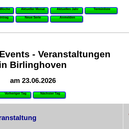
 Woche
Aktueller Monat
Aktuelles Jahr
Terminliste
intrag
Neue Serie
Anmelden
 Events - Veranstaltungen
in Birlinghoven
am 23.06.2026
Vorheriger Tag
Nächster Tag
ranstaltung