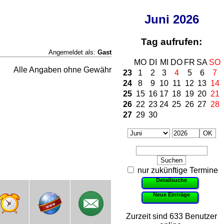
Juni
2026
Tag aufrufen:
Angemeldet als:
Gast
MO
DI
MI
DO
FR
SA
SO
Alle Angaben ohne Gewähr
23
1
2
3
4
5
6
7
24
8
9
10
11
12
13
14
25
15
16
17
18
19
20
21
26
22
23
24
25
26
27
28
27
29
30
nur zukünftige Termine
Detailsuche
Neue Einträge
Zurzeit sind 633 Benutzer