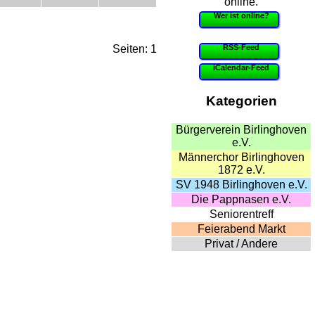
online.
Wer ist online?
RSS-Feed
Seiten: 1
iCalendar-Feed
Kategorien
Bürgerverein Birlinghoven
e.V.
Männerchor Birlinghoven
1872 e.V.
SV 1948 Birlinghoven e.V.
Die Pappnasen e.V.
Seniorentreff
Feierabend Markt
Privat / Andere