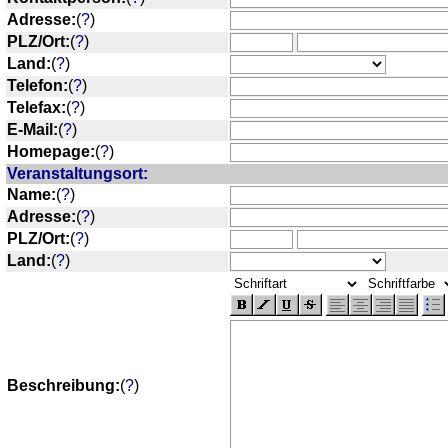
Adresse:
(
?
)
PLZ/Ort:
(
?
)
Land:
(
?
)
Telefon:
(
?
)
Telefax:
(
?
)
E-Mail:
(
?
)
Homepage:
(
?
)
Veranstaltungsort:
Name:
(
?
)
Adresse:
(
?
)
PLZ/Ort:
(
?
)
Land:
(
?
)
Beschreibung:
(
?
)