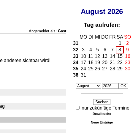
August
2026
Tag aufrufen:
Angemeldet als:
Gast
MO
DI
MI
DO
FR
SA
SO
31
1
2
32
3
4
5
6
7
8
9
33
10
11
12
13
14
15
16
e anderen sichtbar wird!
34
17
18
19
20
21
22
23
35
24
25
26
27
28
29
30
36
31
Tag
nur zukünftige Termine
Detailsuche
Neue Einträge