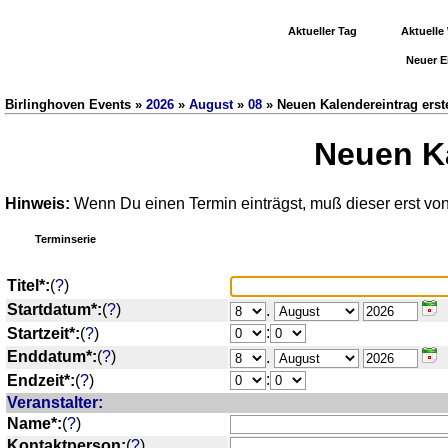
Aktueller Tag
Aktuelle
Neuer E
Birlinghoven Events »
2026
»
August
»
08
» Neuen Kalendereintrag erst
Neuen Ka
Hinweis:
Wenn Du einen Termin einträgst, muß dieser erst von
Terminserie
Titel*:
(
?
)
Startdatum*:
(
?
)
.
:
Startzeit*:
(
?
)
Enddatum*:
(
?
)
.
:
Endzeit*:
(
?
)
Veranstalter:
Name*:
(
?
)
Kontaktperson:
(
?
)