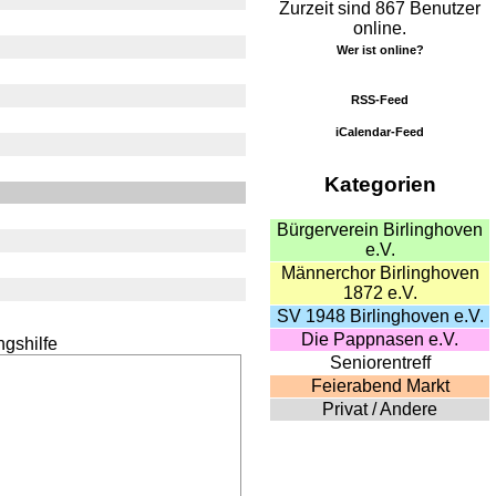
Zurzeit sind 867 Benutzer
online.
Wer ist online?
RSS-Feed
iCalendar-Feed
Kategorien
Bürgerverein Birlinghoven
e.V.
Männerchor Birlinghoven
1872 e.V.
SV 1948 Birlinghoven e.V.
Die Pappnasen e.V.
Seniorentreff
Feierabend Markt
Privat / Andere