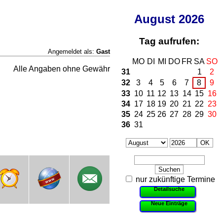
August
2026
Tag aufrufen:
Angemeldet als:
Gast
MO
DI
MI
DO
FR
SA
SO
Alle Angaben ohne Gewähr
31
1
2
32
3
4
5
6
7
8
9
33
10
11
12
13
14
15
16
34
17
18
19
20
21
22
23
35
24
25
26
27
28
29
30
36
31
nur zukünftige Termine
Detailsuche
Neue Einträge