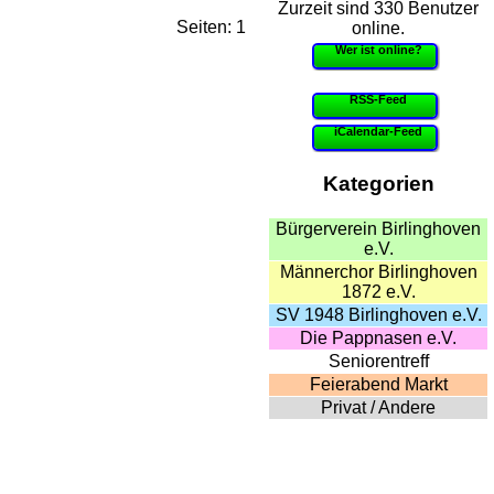
Zurzeit sind 330 Benutzer
Seiten: 1
online.
Wer ist online?
RSS-Feed
iCalendar-Feed
Kategorien
Bürgerverein Birlinghoven
e.V.
Männerchor Birlinghoven
1872 e.V.
SV 1948 Birlinghoven e.V.
Die Pappnasen e.V.
Seniorentreff
Feierabend Markt
Privat / Andere