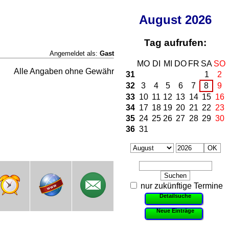
August
2026
Tag aufrufen:
Angemeldet als:
Gast
MO
DI
MI
DO
FR
SA
SO
Alle Angaben ohne Gewähr
31
1
2
32
3
4
5
6
7
8
9
33
10
11
12
13
14
15
16
34
17
18
19
20
21
22
23
35
24
25
26
27
28
29
30
36
31
nur zukünftige Termine
Detailsuche
Neue Einträge