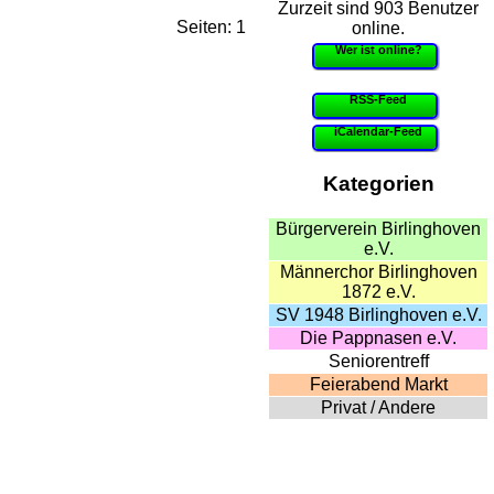
Zurzeit sind 903 Benutzer
Seiten: 1
online.
Wer ist online?
RSS-Feed
iCalendar-Feed
Kategorien
Bürgerverein Birlinghoven
e.V.
Männerchor Birlinghoven
1872 e.V.
SV 1948 Birlinghoven e.V.
Die Pappnasen e.V.
Seniorentreff
Feierabend Markt
Privat / Andere