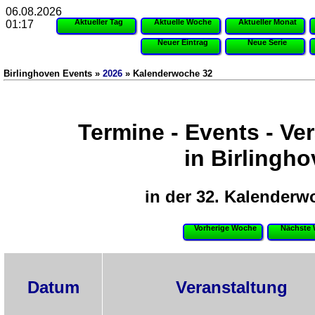
06.08.2026
Aktueller Tag
Aktuelle Woche
Aktueller Monat
01:17
Neuer Eintrag
Neue Serie
Birlinghoven Events »
2026
» Kalenderwoche 32
Termine - Events - Ve
in Birlingh
in der 32. Kalenderw
Vorherige Woche
Nächste
Datum
Veranstaltung