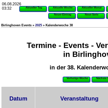
06.08.2026
Aktueller Tag
Aktuelle Woche
Aktueller Monat
03:32
Neuer Eintrag
Neue Serie
Birlinghoven Events »
2025
» Kalenderwoche 38
Termine - Events - Ve
in Birlingh
in der 38. Kalenderw
Vorherige Woche
Nächste
Datum
Veranstaltung