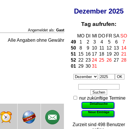
Dezember
2025
Tag aufrufen:
Angemeldet als:
Gast
MO
DI
MI
DO
FR
SA
SO
Alle Angaben ohne Gewähr
49
1
2
3
4
5
6
7
50
8
9
10
11
12
13
14
51
15
16
17
18
19
20
21
52
22
23
24
25
26
27
28
01
29
30
31
nur zukünftige Termine
Detailsuche
Neue Einträge
Zurzeit sind 498 Benutzer