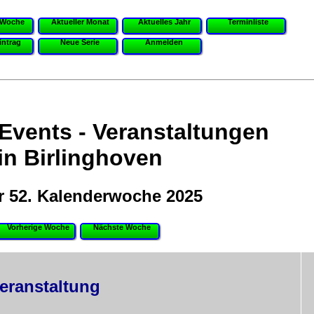
 Woche
Aktueller Monat
Aktuelles Jahr
Terminliste
intrag
Neue Serie
Anmelden
 Events - Veranstaltungen
in Birlinghoven
r 52. Kalenderwoche 2025
Vorherige Woche
Nächste Woche
eranstaltung