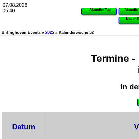
07.08.2026
Aktueller Tag
Aktuelle
05:40
Neuer E
Birlinghoven Events »
2025
» Kalenderwoche 52
Termine -
in de
Datum
V