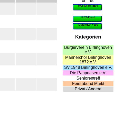
online.
Wer ist online?
RSS-Feed
iCalendar-Feed
Kategorien
Bürgerverein Birlinghoven
e.V.
Männerchor Birlinghoven
1872 e.V.
SV 1948 Birlinghoven e.V.
Die Pappnasen e.V.
Seniorentreff
Feierabend Markt
Privat / Andere